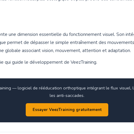
ente une dimension essentielle du fonctionnement visuel. Son inté
ique permet de dépasser le simple entraînement des mouvements 
e globale associant vision, mouvement, attention et adaptation.
hie qui guide le développement de VeezTraining.
ning — logiciel de rééducation orthoptique intégrant le flux visuel, 
les anti-saccades.
Essayer VeezTraining gratuitement