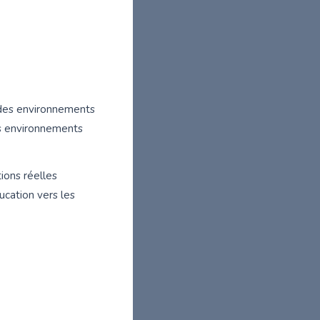
 des environnements
es environnements
ions réelles
ucation vers les