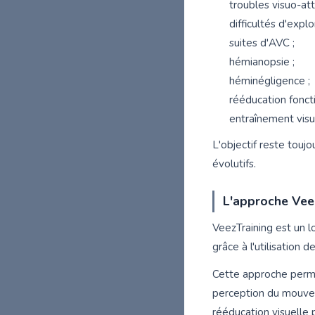
troubles visuo-att
difficultés d'explo
suites d'AVC ;
hémianopsie ;
héminégligence ;
rééducation foncti
entraînement visue
L'objectif reste tou
évolutifs.
L'approche Vee
VeezTraining est un l
grâce à l'utilisation
Cette approche permet
perception du mouveme
rééducation visuelle 