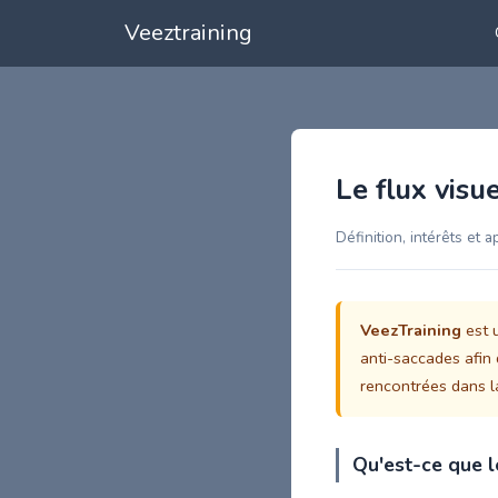
Veeztraining
Le flux visu
Définition, intérêts et a
VeezTraining
est u
anti-saccades afin 
rencontrées dans la
Qu'est-ce que le