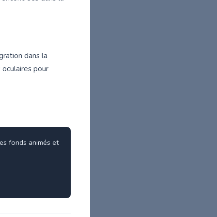
gration dans la
oculaires pour
les fonds animés et